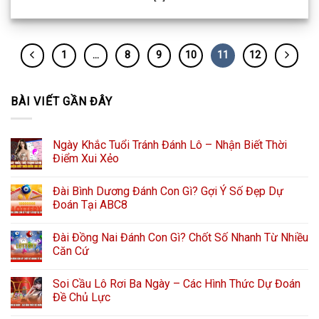
1
…
8
9
10
11
12
BÀI VIẾT GẦN ĐÂY
Ngày Khắc Tuổi Tránh Đánh Lô – Nhận Biết Thời
Điểm Xui Xẻo
Không
có
Đài Bình Dương Đánh Con Gì? Gợi Ý Số Đẹp Dự
bình
luận
Đoán Tại ABC8
ở
Ngày
Không
Khắc
có
Đài Đồng Nai Đánh Con Gì? Chốt Số Nhanh Từ Nhiều
Tuổi
bình
Tránh
luận
Căn Cứ
Đánh
ở
Lô
Đài
Không
–
Bình
có
Soi Cầu Lô Rơi Ba Ngày – Các Hình Thức Dự Đoán
Nhận
Dương
bình
Biết
Đánh
luận
Đề Chủ Lực
Thời
Con
ở
Điểm
Gì?
Đài
Không