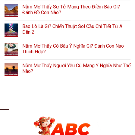
Bao
Tính
Cách
có
Nằm Mơ Thấy Sư Tử Mang Theo Điềm Báo Gì?
Cùng
Toán,
Tính
bình
ABC8
Giảm
Lô
luận
Đánh Đề Con Nào?
Tỷ
Đề
ở
Lệ
–
Nằm
Không
Lựa
Đánh
Mơ
có
Bao Lô Là Gì? Chiến Thuật Soi Cầu Chi Tiết Từ A
Chọn
Là
Bị
bình
Trúng
Chuột
luận
Đến Z
Rinh
Cắn
ở
Tài
–
Nằm
Không
Lộc
Giấc
Mơ
có
Nằm Mơ Thấy Có Bầu Ý Nghĩa Gì? Đánh Con Nào
Về
Mộng
Thấy
bình
Nhà
Khôi
Sư
luận
Thích Hợp?
Hài,
Tử
ở
Tiền
Mang
Bao
Không
Tài
Theo
Lô
có
Nằm Mơ Thấy Người Yêu Cũ Mang Ý Nghĩa Như Thế
Đầy
Điềm
Là
bình
Túi
Báo
Gì?
luận
Nào?
Gì?
Chiến
ở
Đánh
Thuật
Nằm
Không
Đề
Soi
Mơ
có
Con
Cầu
Thấy
bình
Nào?
Chi
Có
luận
Tiết
Bầu
ở
Từ
Ý
Nằm
A
Nghĩa
Mơ
Đến
Gì?
Thấy
Z
Đánh
Người
Con
Yêu
Nào
Cũ
Thích
Mang
Hợp?
Ý
Nghĩa
Như