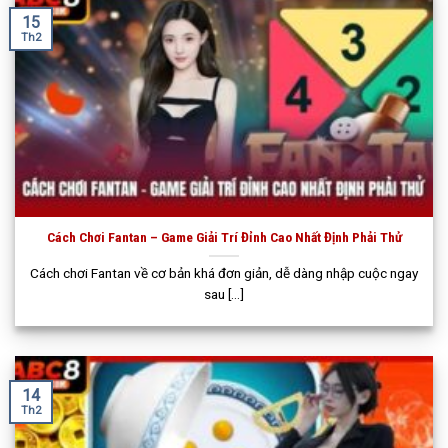
15
Th2
Cách Chơi Fantan – Game Giải Trí Đỉnh Cao Nhất Định Phải Thử
Cách chơi Fantan về cơ bản khá đơn giản, dễ dàng nhập cuộc ngay
sau [...]
14
Th2